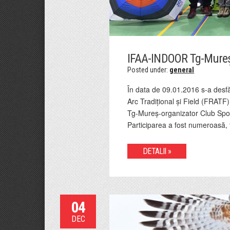
IFAA-INDOOR Tg-Mureș
Posted under:
general
În data de 09.01.2016 s-a desf
Arc Tradițional și Field (FRATF)
Tg-Mureș-organizator Club Sport
Participarea a fost numeroasă, t
DETALII »
04
DEC