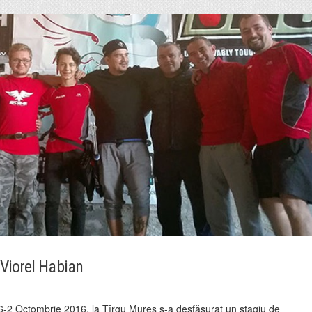
 Viorel Habian
-2 Octombrie 2016, la Tîrgu Mureș s-a desfășurat un stagiu de