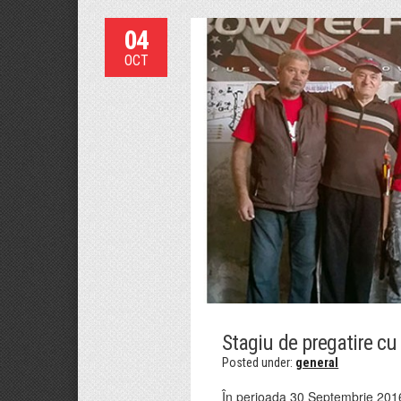
04
OCT
Stagiu de pregatire cu
Posted under:
general
În perioada 30 Septembrie 2016