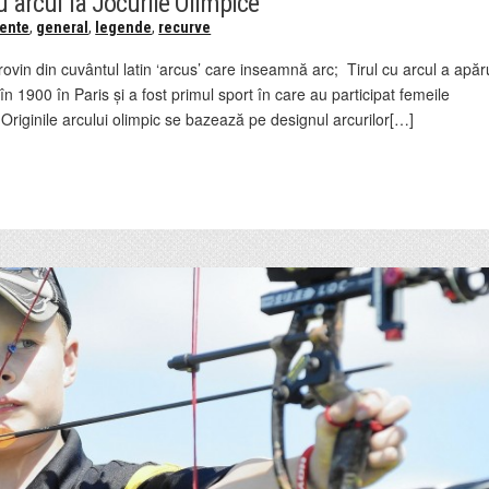
cu arcul la Jocurile Olimpice
ente
,
general
,
legende
,
recurve
ovin din cuvântul latin ‘arcus’ care inseamnă arc; Tirul cu arcul a apăr
n 1900 în Paris și a fost primul sport în care au participat femeile
Originile arcului olimpic se bazează pe designul arcurilor[…]