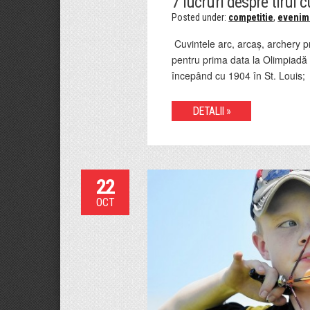
7 lucruri despre tirul 
Posted under:
competitie
,
evenim
Cuvintele arc, arcaș, archery pr
pentru prima data la Olimpiadă î
începând cu 1904 în St. Louis; 
DETALII »
22
OCT