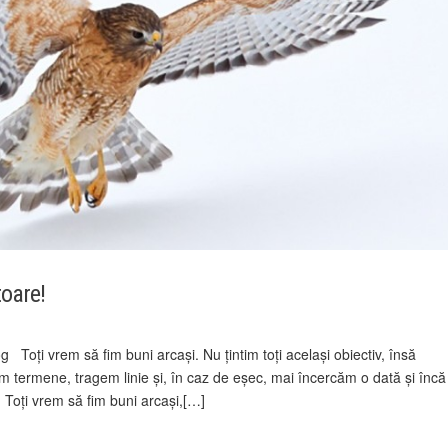
toare!
 Toți vrem să fim buni arcași. Nu țintim toți același obiectiv, însă
 termene, tragem linie și, în caz de eșec, mai încercăm o dată și încă
 Toți vrem să fim buni arcași,[…]