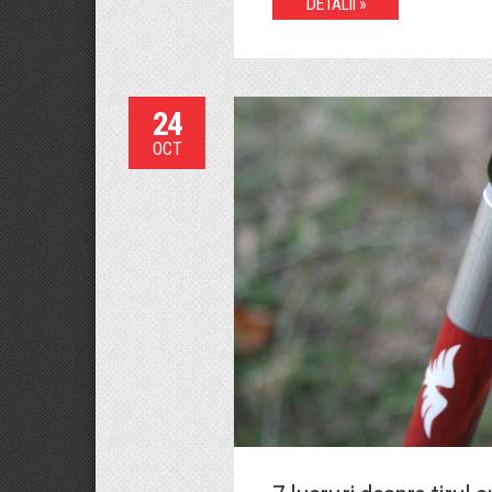
DETALII »
24
OCT