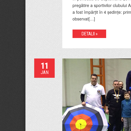
pregătire a sportivilor clubulu
a fost împărțit în 4 ședințe: pr
observat[…]
DETALII »
11
JAN