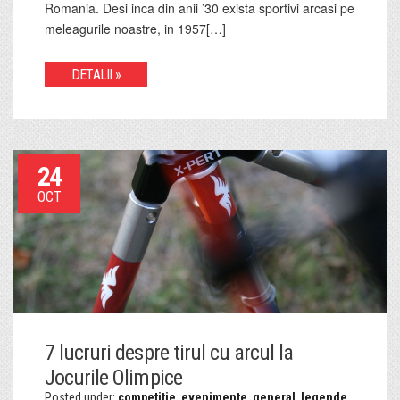
Romania. Desi inca din anii ’30 exista sportivi arcasi pe
meleagurile noastre, in 1957[…]
DETALII »
24
OCT
7 lucruri despre tirul cu arcul la
Jocurile Olimpice
Posted under:
competitie
,
evenimente
,
general
,
legende
,