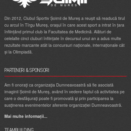
Din 2012, Clubul Sportiv Șoimii de Mureș a reușit să readucă tirul
cu arcul în Tîrgu Mureș, orașul în care acest sport a intrat în țara
înființând primul club la Facultatea de Medicină. Alături de
celelalte cinci cluburi înființate în decursul unui an a adus multe
rezultate marcante atât la concursuri naționale, internaționale cât
și la Olimpiadă.
PARTENERI & SPONSORI
Am fi onoraţi ca organizaţia Dumneavoastră să fie asociată
imaginii Șoimii de Mureș, având în vedere faptul că activitatea pe
care o desfăşuraţi poate fi promovată şi prin participarea la
susţinerea evenimentelor aferente organizației Dumneavoastră.
Mai multe informații...
TEAMBUILDING