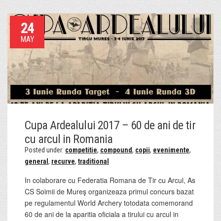
24
MAY
Cupa Ardealului 2017 – 60 de ani de tir
cu arcul in Romania
Posted under:
competitie
,
compound
,
copii
,
evenimente
,
general
,
recurve
,
traditional
In colaborare cu Federatia Romana de Tir cu Arcul, As
CS Soimii de Mureş organizeaza primul concurs bazat
pe regulamentul World Archery totodata comemorand
60 de ani de la aparitia oficiala a tirului cu arcul in