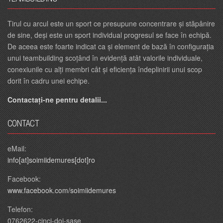
Tirul cu arcul este un sport ce presupune concentrare și stăpânire
de sine, deși este un sport individual progresul se face în echipă.
De aceea este foarte indicat ca și element de bază în configurația
unui teambuilding scoțând în evidență atât valorile individuale,
conexiunile cu alți membri cât și eficiența îndeplinirii unui scop
dorit în cadru unei echipe.
Contactați-ne pentru detalii...
CONTACT
eMail:
info[at]soimiidemures[dot]ro
Facebook:
www.facebook.com/soimiidemures
Telefon:
0762622-cinci-doi-sase