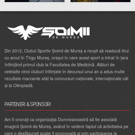
Din 2012, Clubul Sportiv Șoimii de Mureș a reușit să readucă tirul
cu arcul în Tîrgu Mureș, orașul în care acest sport a intrat în țara
înființând primul club la Facultatea de Medicină. Alături de
celelalte cinci cluburi înființate în decursul unui an a adus multe
rezultate marcante atât la concursuri naționale, internaționale cât
și la Olimpiadă.
PARTENERI & SPONSORI
Am fi onoraţi ca organizaţia Dumneavoastră să fie asociată
imaginii Șoimii de Mureș, având în vedere faptul că activitatea pe
care o desfăşuraţi poate fi promovată şi prin participarea la