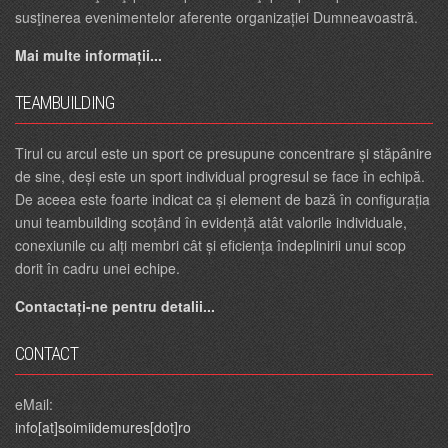
susţinerea evenimentelor aferente organizației Dumneavoastră.
Mai multe informații...
TEAMBUILDING
Tirul cu arcul este un sport ce presupune concentrare și stăpânire
de sine, deși este un sport individual progresul se face în echipă.
De aceea este foarte indicat ca și element de bază în configurația
unui teambuilding scoțând în evidență atât valorile individuale,
conexiunile cu alți membri cât și eficiența îndeplinirii unui scop
dorit în cadru unei echipe.
Contactați-ne pentru detalii...
CONTACT
eMail:
info[at]soimiidemures[dot]ro