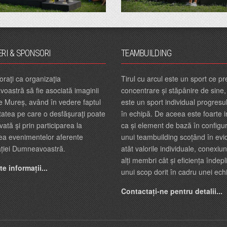
ERI & SPONSORI
TEAMBUILDING
oraţi ca organizaţia
Tirul cu arcul este un sport ce 
astră să fie asociată imaginii
concentrare și stăpânire de sine,
e Mureș, având în vedere faptul
este un sport individual progresu
itatea pe care o desfăşuraţi poate
în echipă. De aceea este foarte i
vată şi prin participarea la
ca și element de bază în configur
ea evenimentelor aferente
unui teambuilding scoțând în evi
ației Dumneavoastră.
atât valorile individuale, conexiun
alți membri cât și eficiența îndepli
e informații...
unui scop dorit în cadru unei ech
Contactați-ne pentru detalii...