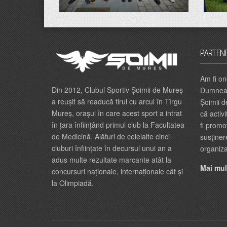
PARTEN
Am fi on
Din 2012, Clubul Sportiv Șoimii de Mureș
Dumneavo
a reușit să readucă tirul cu arcul în Tîrgu
Șoimii d
Mureș, orașul în care acest sport a intrat
că activ
în țara înființând primul club la Facultatea
fi promo
de Medicină. Alături de celelalte cinci
susţiner
cluburi înființate în decursul unui an a
organiz
adus multe rezultate marcante atât la
Mai mult
concursuri naționale, internaționale cât și
la Olimpiadă.