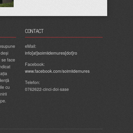
CONTACT
presupune
eMail:
 deși
info[at]soimiidemures[dot]ro
l se face
Facebook:
ndicat
www.facebook.com/soimiidemures
ația
dență
Telefon:
ile cu
0762622-cinci-doi-sase
nirii
ipe.