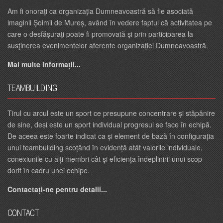
Am fi onoraţi ca organizaţia Dumneavoastră să fie asociată
imaginii Șoimii de Mureș, având în vedere faptul că activitatea pe
care o desfăşuraţi poate fi promovată şi prin participarea la
susţinerea evenimentelor aferente organizației Dumneavoastră.
Mai multe informații...
TEAMBUILDING
Tirul cu arcul este un sport ce presupune concentrare și stăpânire
de sine, deși este un sport individual progresul se face în echipă.
De aceea este foarte indicat ca și element de bază în configurația
unui teambuilding scoțând în evidență atât valorile individuale,
conexiunile cu alți membri cât și eficiența îndeplinirii unui scop
dorit în cadru unei echipe.
Contactați-ne pentru detalii...
CONTACT